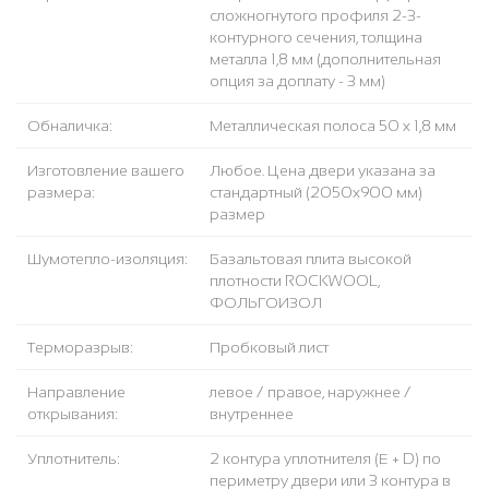
сложногнутого профиля 2-3-
контурного сечения, толщина
металла 1,8 мм (дополнительная
опция за доплату - 3 мм)
Обналичка:
Металлическая полоса 50 х 1,8 мм
Изготовление вашего
Любое. Цена двери указана за
размера:
стандартный (2050x900 мм)
размер
Шумотепло-изоляция:
Базальтовая плита высокой
плотности ROCKWOOL,
ФОЛЬГОИЗОЛ
Терморазрыв:
Пробковый лист
Направление
левое / правое, наружнее /
открывания:
внутреннее
Уплотнитель:
2 контура уплотнителя (Е + D) по
периметру двери или 3 контура в