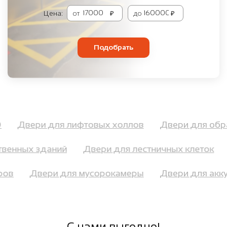
Цена:
от
₽
до
₽
Подобрать
60
Двери для лифтовых холлов
Двери для об
венных зданий
Двери для лестничных клеток
оров
Двери для мусорокамеры
Двери для ак
С нами выгодно!