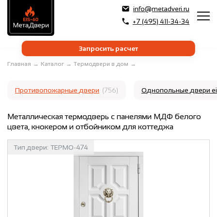
info@metadveri.ru
+7 (495) 411-34-34
Запросить расчет
Главная
→
Каталог
→
Термодвери в дом
→
Противопожарные двери
(756)
Однопольные двери e
Металлическая термодверь с панелями МДФ белого
цвета, кнокером и отбойником для коттеджа
Тип двери:
ТЕРМО-474