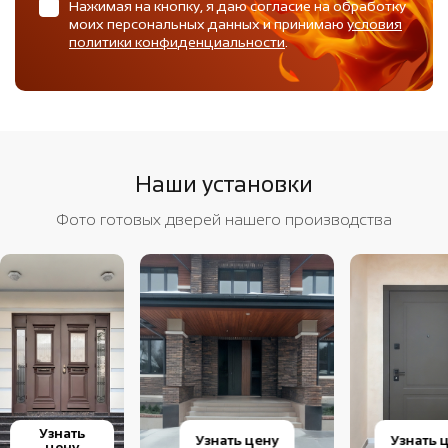
Нажимая на кнопку, я даю согласие на обработку
моих персональных данных и принимаю
условия
политики конфиденциальности
.
Наши установки
Фото готовых дверей нашего производства
Узнать
Узнать цену
Узнать 
цену