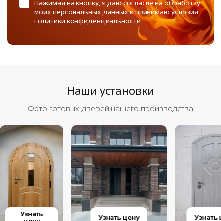
Нажимая на кнопку, я даю согласие на обработку
моих персональных данных и принимаю
условия
политики конфиденциальности
.
Наши установки
Фото готовых дверей нашего производства
Узнать
Узнать цену
Узнать 
цену