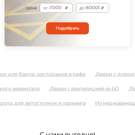
Цена:
от
₽
до
₽
Подобрать
ери для баров, ресторанов и кафе
Двери с дов
ого инвентаря
Двери с вентиляцией ei-60
Две
ворота для автостоянок и паркинга
Из нержавею
С нами выгодно!