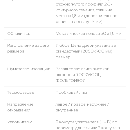
сложногнутого профиля 2-3-
контурного сечения, толщина
металла 1,8 мм (дополнительная
опция за доплату - 3 мм)
Обналичка:
Металлическая полоса 50 х 1,8 мм
Изготовление вашего
Любое. Цена двери указана за
размера:
стандартный (2050x900 мм)
размер
Шумотепло-изоляция:
Базальтовая плита высокой
плотности ROCKWOOL,
ФОЛЬГОИЗОЛ
Терморазрыв:
Пробковый лист
Направление
левое / правое, наружнее /
открывания:
внутреннее
Уплотнитель:
2 контура уплотнителя (Е + D) по
периметру двери или 3 контура в