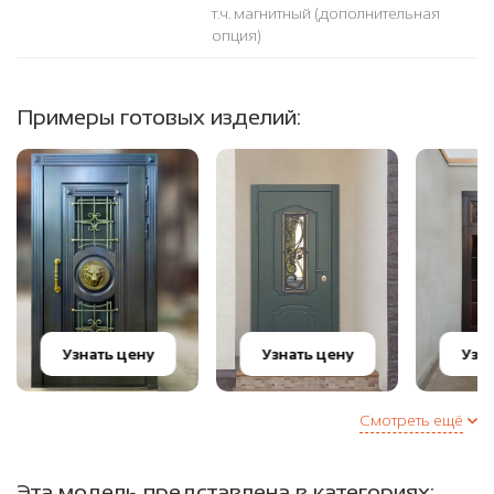
т.ч. магнитный (дополнительная
опция)
Примеры готовых изделий:
Узнать цену
Узнать цену
Узн
Смотреть ещё
Эта модель представлена в категориях: