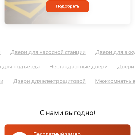
Подобрать
60
Двери для насосной станции
Двери для ак
для подъезда
Нестандартные двери
Двери с
ани
Двери для электрощитовой
Межкомнатны
С нами выгодно!
Бесплатный замер