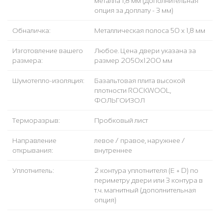
металла 1,8 мм (дополнительная
опция за доплату - 3 мм)
Обналичка:
Металлическая полоса 50 х 1,8 мм
Изготовление вашего
Любое. Цена двери указана за
размера:
размер 2050х1200 мм
Шумотепло-изоляция:
Базальтовая плита высокой
плотности ROCKWOOL,
ФОЛЬГОИЗОЛ
Терморазрыв:
Пробковый лист
Направление
левое / правое, наружнее /
открывания:
внутреннее
Уплотнитель:
2 контура уплотнителя (Е + D) по
периметру двери или 3 контура в
т.ч. магнитный (дополнительная
опция)