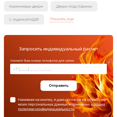
Коричневые двери
Двери «под старину»
Показать еще
С отделкой МДФ
Запросить индивидуальный расчет
Укажите Ваш номер телефона для связи:
Отправить
Нажимая на кнопку, я даю согласие на обработку
моих персональных данных и принимаю
условия
политики конфиденциальности
.