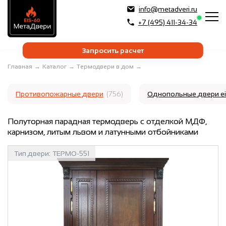
info@metadveri.ru
+7 (495) 411-34-34
Запросить расчет
Главная
→
Каталог
→
Термодвери в дом
→
Противопожарные двери
(756)
Однопольные двери e
Полуторная парадная термодверь с отделкой МДФ,
карнизом, литым львом и латунными отбойниками
Тип двери:
ТЕРМО-551