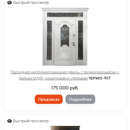
от
₽
до
₽
Быстрый просмотр
Парадная непромерзающая дверь с терморазрывом, с
белым МДФ, решетками и стеклами
ТЕРМО-917
175 000 руб.
Предзаказ
Подробнее
Быстрый просмотр