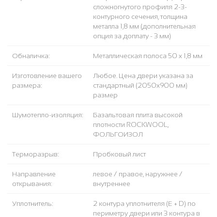
сложногнутого профиля 2-3-
контурного сечения, толщина
металла 1,8 мм (дополнительная
опция за доплату - 3 мм)
Обналичка:
Металлическая полоса 50 х 1,8 мм
Изготовление вашего
Любое. Цена двери указана за
размера:
стандартный (2050x900 мм)
размер
Шумотепло-изоляция:
Базальтовая плита высокой
плотности ROCKWOOL,
ФОЛЬГОИЗОЛ
Терморазрыв:
Пробковый лист
Направление
левое / правое, наружнее /
открывания:
внутреннее
Уплотнитель:
2 контура уплотнителя (Е + D) по
периметру двери или 3 контура в