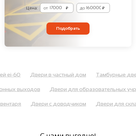
Цена:
от
₽
до
₽
Подобрать
ией ei-60
Двери в частный дом
Тамбурные д
онных выходов
Двери для образовательных учр
инвентаря
Двери с доводчиком
Двери для ск
С нами выгодно!