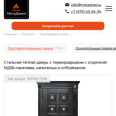
info@metadveri.ru
+7 (495) 411-34-34
Запросить расчет
Главная
→
Каталог
→
Термодвери в дом
→
Противопожарные двери
(756)
Однопольные двери e
Стальная теплая дверь с терморазрывом с отделкой
МДФ-панелями, капителью и отбойником
Тип двери:
ТЕРМО-536