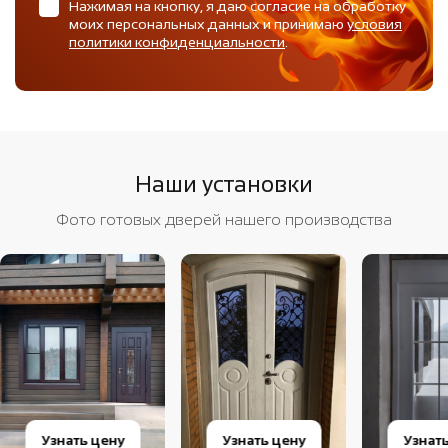
Нажимая на кнопку, я даю согласие на обработку
моих персональных данных и принимаю
условия
политики конфиденциальности
.
Наши установки
Фото готовых дверей нашего производства
Узнать цену
Узнать цену
Узнат