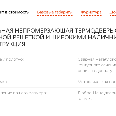
ит в стоимость
Базовые габариты
Фурнитура
До
ЬНАЯ НЕПРОМЕРЗАЮЩАЯ ТЕРМОДВЕРЬ С
НОЙ РЕШЕТКОЙ И ШИРОКИМИ НАЛИЧН
ТРУКЦИЯ
 и полотно:
Сварная металлоко
контурного сечения
опция за доплату - 
чка:
Металлическая поло
вление вашего размера:
Любое. Цена двери
размер
пло-изоляция:
Базальтовая плит