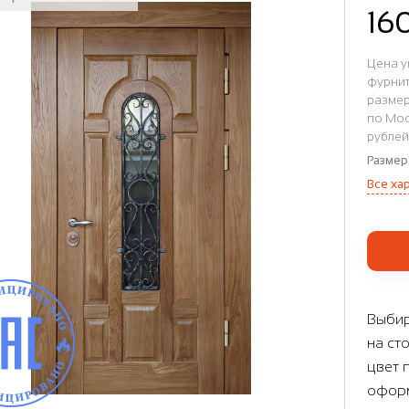
16
Цена у
фурнит
размер
по Мос
рублей
Размер
Все ха
Выбир
на ст
цвет 
оформ