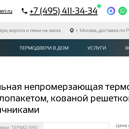
+7 (495) 411-34-34
ri.ru
и, ворота и люки на заказ
г. Москва, доставка по 
ТЕРМОДВЕРИ В ДОМ
УСЛУГИ
Ф
льная непромерзающая терм
клопакетом, кованой решетк
ичниками
Цена 
вери:
ТЕРМО-590