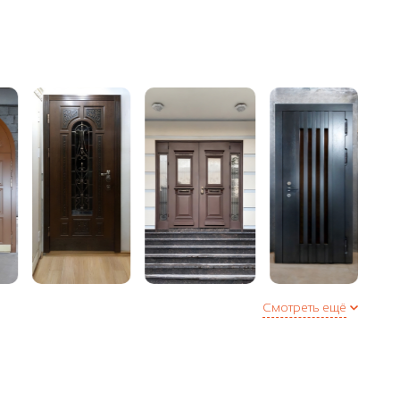
аружнее / внутреннее
еля (Е + D) по периметру двери или 3 контура в
полнительная опция)
Смотреть ещё