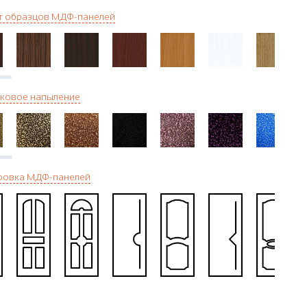
г образцов МДФ-панелей
ковое напыление
ровка МДФ-панелей