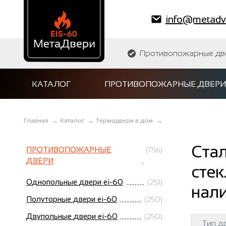
info@metadve
Противопожарные двер
КАТАЛОГ
ПРОТИВОПОЖАРНЫЕ ДВЕРИ
Главная
→
Каталог
→
Термодвери в дом
→
Ста
ПРОТИВОПОЖАРНЫЕ
(756)
ДВЕРИ
сте
Однопольные двери ei-60
(251)
нал
Полуторные двери ei-60
(250)
Двупольные двери ei-60
(250)
Тип д