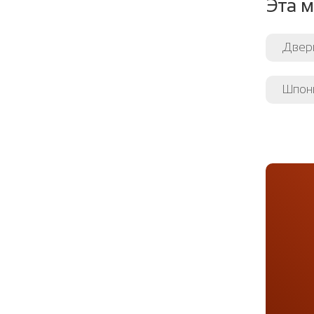
Эта м
Двер
Шпон