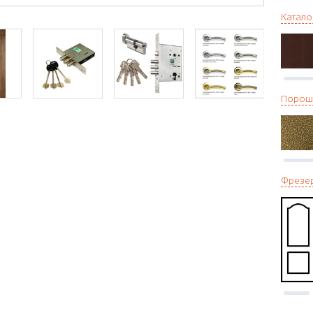
Катало
Порош
Фрезе