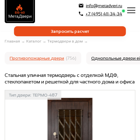
info@metadveri.ru
+7 (495) 411-34-34
Запросить расчет
Главная
→
Каталог
→
Термодвери в дом
→
Противопожарные двери
(756)
Однопольные двери e
Стальная уличная термодверь с отделкой МДФ,
стеклопакетом и решеткой для частного дома и офиса
Тип двери:
ТЕРМО-487