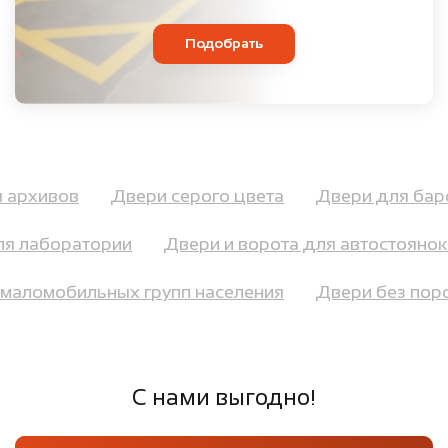
Подобрать
ля архивов
Двери серого цвета
Двери для ба
 лаборатории
Двери и ворота для автостоянок и
я маломобильных групп населения
Двери без по
С нами выгодно!