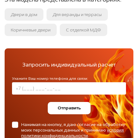
Двери в дом
Для веранды и террасы
Коричневые двери
С отделкой МДФ
Запросить индивидуальный расчет
Укажите Ваш номер телефона для связи:
Отправить
Нажимая на кнопку, я даю согласие на обработку
моих персональных данных и принимаю
условия
политики конфиденциальности
.