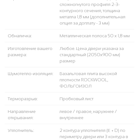
сложногнутого профиля 2-3-
контурного сечения, толщина
металла 1,8 мм (дополнительная
опция за доплату - 3 мм)
Обналичка:
Металлическая полоса 50 х 1,8 мм
Изготовление вашего
Любое. Цена двери указана за
размера:
стандартный (2050x900 мм)
размер
Шумотепло-изоляция:
Базальтовая плита высокой
плотности ROCKWOOL,
ФОЛЬГОИЗОЛ
Терморазрыв:
Пробковый лист
Направление
левое / правое, наружнее /
открывания:
внутреннее
Уплотнитель:
2 контура уплотнителя (Е + D) по
периметру двери или 3 контура в