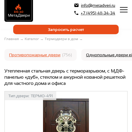
info@metadveri.ru
+7 (495) 411-34-34
Запросить расчет
Главная
→
Каталог
→
Термодвери в дом
→
Противопожарные двери
(756)
Однопольные двери e
Утепленная стальная дверь с терморазрывом, с МДФ-
панелью «дуб», стеклом и ажурной кованой решеткой
для частного дома и офиса
Тип двери:
ТЕРМО-491