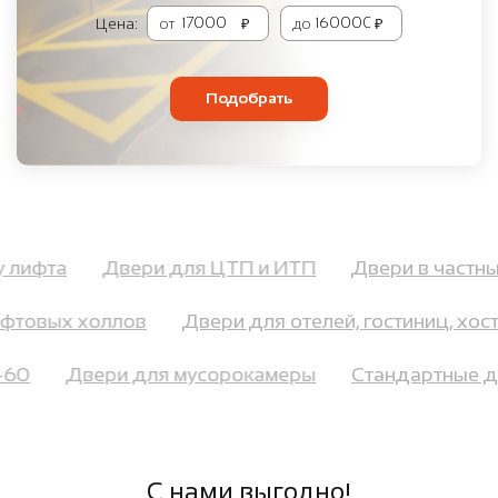
Цена:
от
₽
до
₽
Подобрать
ту лифта
Двери для ЦТП и ИТП
Двери в част
товых холлов
Двери для отелей, гостиниц, хост
ei-60
Двери для мусорокамеры
Стандартные
С нами выгодно!