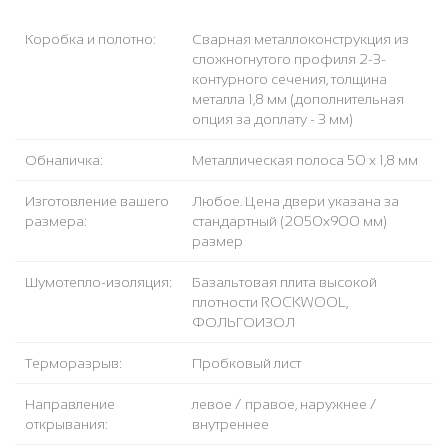
Коробка и полотно:
Сварная металлоконструкция из
сложногнутого профиля 2-3-
контурного сечения, толщина
металла 1,8 мм (дополнительная
опция за доплату - 3 мм)
Обналичка:
Металлическая полоса 50 х 1,8 мм
Изготовление вашего
Любое. Цена двери указана за
размера:
стандартный (2050x900 мм)
размер
Шумотепло-изоляция:
Базальтовая плита высокой
плотности ROCKWOOL,
ФОЛЬГОИЗОЛ
Терморазрыв:
Пробковый лист
Направление
левое / правое, наружнее /
открывания:
внутреннее