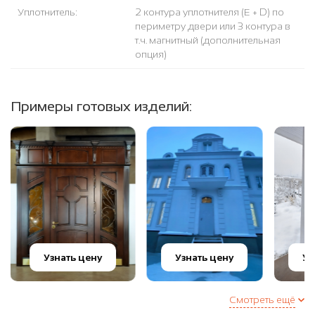
Уплотнитель:
2 контура уплотнителя (Е + D) по
периметру двери или 3 контура в
т.ч. магнитный (дополнительная
опция)
Примеры готовых изделий:
Узнать цену
Узнать цену
Уз
Смотреть ещё