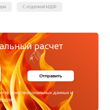
ери
С отделкой МДФ
альный расчет
Отправить
ботку моих персональных данных и
ности
.