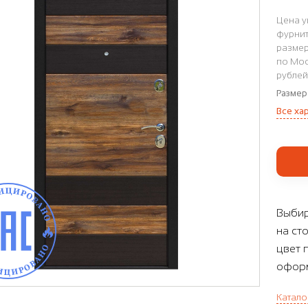
Цена у
фурнит
размер
по Мос
рублей
Размер
Все ха
Выбир
на ст
цвет 
оформ
Катало