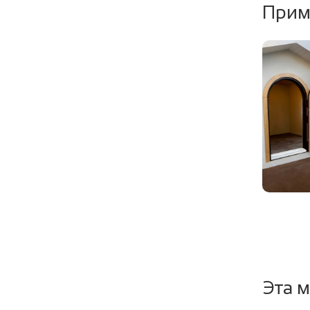
Прим
Уплотни
Эта м