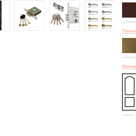
Порош
Фрезе