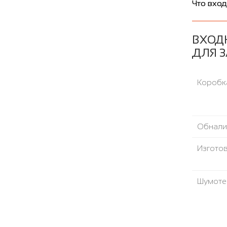
Что вход
ВХОД
ДЛЯ 
Коробка
Обнали
Изгото
Шумоте
Термор
Направ