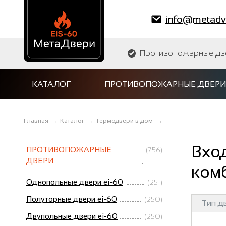
info@metadve
Противопожарные двер
КАТАЛОГ
ПРОТИВОПОЖАРНЫЕ ДВЕРИ
Главная
→
Каталог
→
Термодвери в дом
→
Вхо
ПРОТИВОПОЖАРНЫЕ
(756)
ДВЕРИ
ком
Однопольные двери ei-60
(251)
Полуторные двери ei-60
(250)
Тип д
Двупольные двери ei-60
(250)