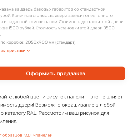
казана за дверь базовых габаритов со стандартной
урой. Конечная стоимость двери зависит от ее точного
а и заданной комплектации. Стоимость доставки этой двери
кве 1500 рублей. Стоимость установки этой двери 3500
.
 по коробке:
2050x900 мм (стандарт).
рактеристики
Оформить предзаказ
айте любой цвет и рисунок панели — это не влияет
оимость двери! Возможно окрашивание в любой
по каталогу RAL! Рассмотрим ваш рисунок для
ления.
г образцов МДФ-панелей