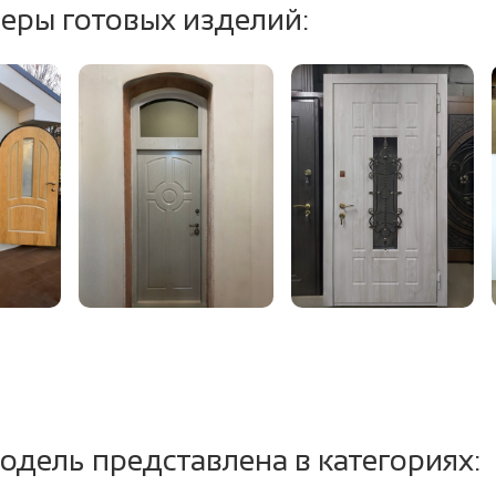
еры готовых изделий:
тель:
2 контура уплотнит
т.ч. магнитный (до
одель представлена в категориях: