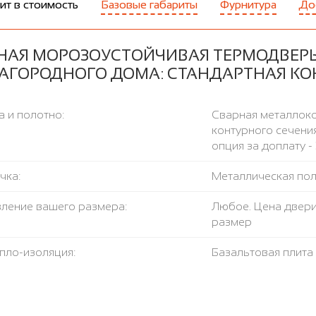
ит в стоимость
Базовые габариты
Фурнитура
До
НАЯ МОРОЗОУСТОЙЧИВАЯ ТЕРМОДВЕР
ЗАГОРОДНОГО ДОМА: СТАНДАРТНАЯ К
 и полотно:
Сварная металлоко
контурного сечения
опция за доплату - 
чка:
Металлическая поло
вление вашего размера:
Любое. Цена двери
размер
пло-изоляция:
Базальтовая плит
азрыв:
Пробковый лист
ление открывания:
левое / правое, н