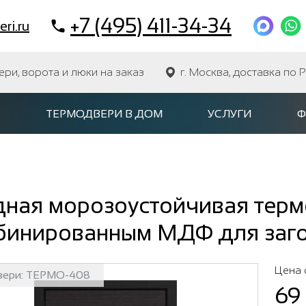
+7 (495) 411-34-34
ri.ru
и, ворота и люки на заказ
г. Москва, доставка по 
ТЕРМОДВЕРИ В ДОМ
УСЛУГИ
Ф
дная морозоустойчивая терм
бинированным МДФ для заг
Цена 
вери:
ТЕРМО-408
69