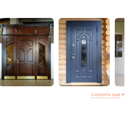
еля (Е + D) по периметру двери или 3 контура в
полнительная опция)
Смотреть ещё